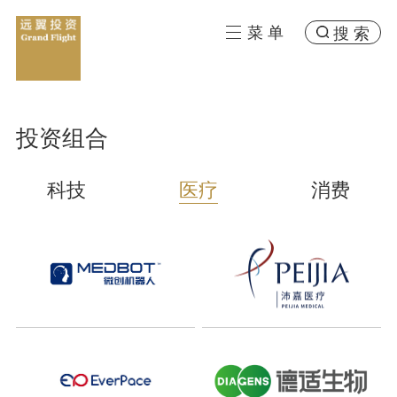
菜 单
搜 索
投资组合
科技
医疗
消费